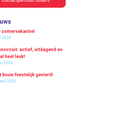
contactpersoon ouders
euws
e zomervakantie!
li 2026
ncircuit: actief, uitdagend en
al heel leuk!
ei 2026
t bouw feestelijk gevierd!
aart 2026