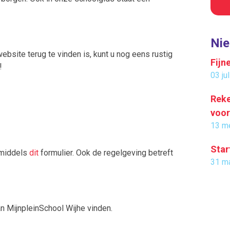
Ni
ebsite terug te vinden is, kunt u nog eens rustig
Fijn
!
03 ju
Reke
voor
13 m
Star
t middels
dit
formulier. Ook de regelgeving betreft
31 m
n MijnpleinSchool Wijhe vinden.