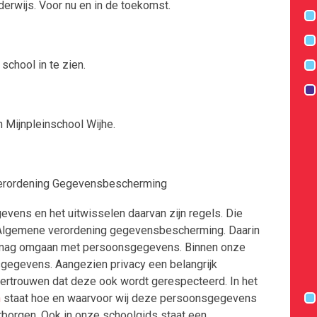
derwijs. Voor nu en in de toekomst.
Uitstroomgegevens
Anti-pestprotocol
school in te zien.
Schoolsamenvatting ondersteuning
Klachtenregeling, contactpersonen en vertrouwen
n Mijnpleinschool Wijhe.
Verordening Gegevensbescherming
vens en het uitwisselen daarvan zijn regels. Die
) Algemene verordening gegevensbescherming. Daarin
g mag omgaan met persoonsgegevens. Binnen onze
gegevens. Aangezien privacy een belangrijk
 vertrouwen dat deze ook wordt gerespecteerd. In het
n
staat hoe en waarvoor wij deze persoonsgegevens
borgen. Ook in onze schoolgids staat een