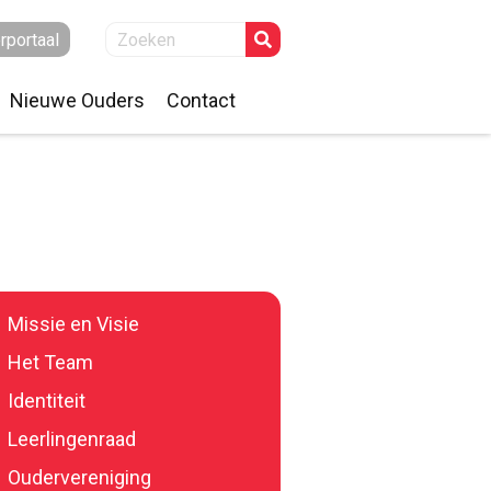
rportaal
Nieuwe Ouders
Contact
r
Je kind gaat naar school!
Locatie Boerhaar
Schoolgids
Locatie Molenstraat
Kennismaken
Locatie Stationsweg
Aanmelden
Missie en Visie
Het Team
Identiteit
Leerlingenraad
Oudervereniging