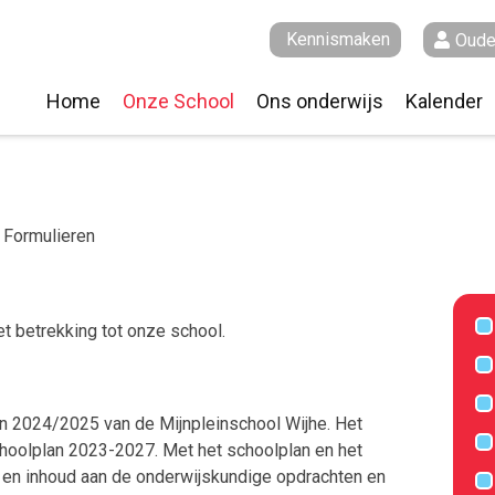
Kennismaken
Oude
Home
Onze School
Ons onderwijs
Kalender
Missie en Visie
Onze visie op het (jonge) kind
Gymrooste
Het Team
IPC school
Groepen
Identiteit
De schooldag van een leerling
 Formulieren
Leerlingenraad
Sporenbeleid
Oudervereniging
Schooladvisering VO
t betrekking tot onze school.
Medezeggenschapsraad
Kwaliteitscoördinator
Opleidingsschool
MijnPlein
an 2024/2025 van de Mijnpleinschool Wijhe. Het
choolplan 2023-2027. Met het schoolplan en het
Schooldocumenten - Formulieren
 en inhoud aan de onderwijskundige opdrachten en
Verlof Aanvragen
Onafhankelijk contactpersoon ouders